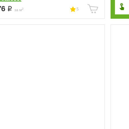
76
5
2
за м