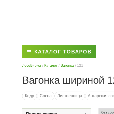
КАТАЛОГ ТОВАРОВ
ЛесоБиржа
Каталог
Вагонка
121
Вагонка шириной 1
Кедр
Сосна
Лиственница
Ангарская со
3 метра
6 метров
Для бани
2 метра
С
Порода дерева