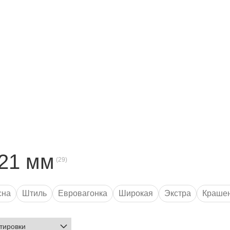
21 мм
сна
Штиль
Евровагонка
Широкая
Экстра
Краше
орт AB
Сорт A
Толщина 14 мм