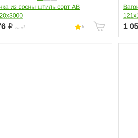
нка из сосны штиль сорт АВ
Ваго
20x3000
121x
76
1 0
5
2
за м