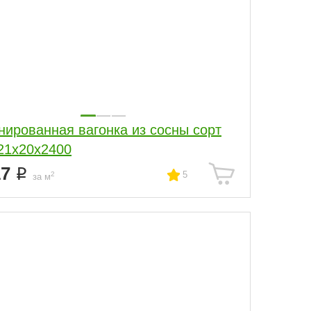
нированная вагонка из сосны сорт
21х20х2400
17
5
2
за м