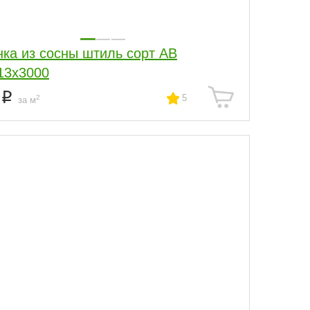
нка из сосны штиль сорт АВ
13x3000
3
5
2
за м