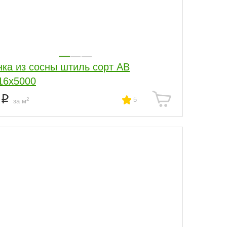
нка из сосны штиль сорт АВ
16x5000
0
5
2
за м