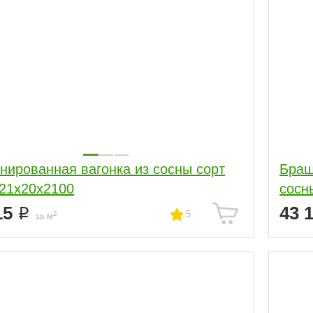
нированная вагонка из сосны сорт
Браш
21х20х2100
сосн
15
43 
5
2
за м