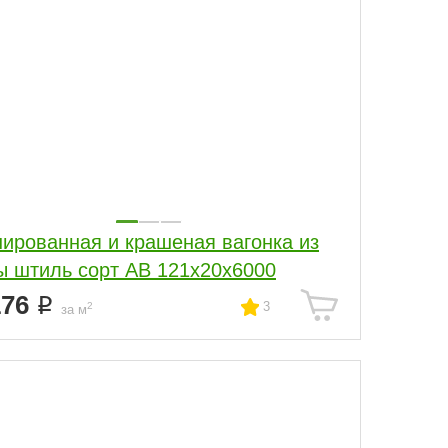
ированная и крашеная вагонка из
ы штиль сорт АВ 121x20x6000
176
3
2
за м