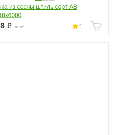
нка из сосны штиль сорт АВ
18x6000
58
5
2
за м