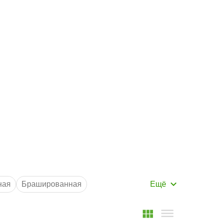
Маршрут к складу
Рассчитать доставку
ная
Брашированная