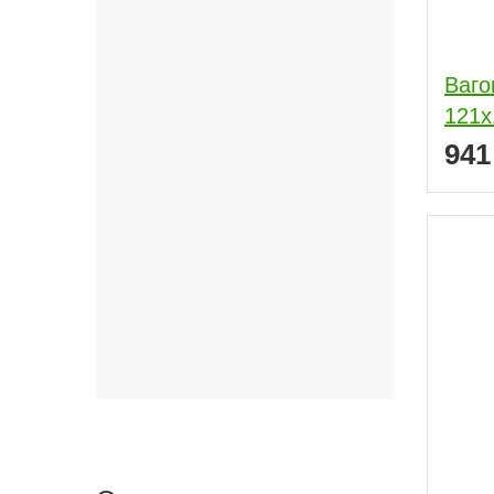
Ваго
121x
94