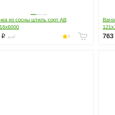
нка из сосны штиль сорт АВ
Ваго
16x6000
121x
1
76
5
2
за м