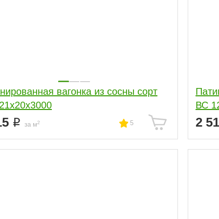
нированная вагонка из сосны сорт
Пати
21х20х3000
ВС 1
15
2 5
5
2
за м