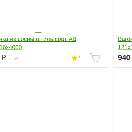
нка из сосны штиль сорт АВ
Ваго
16x4000
121x
0
94
5
2
за м