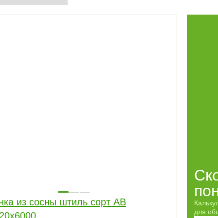
Ск
по
нка из сосны штиль сорт АВ
Кальку
для обш
20x6000