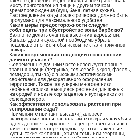
также подведение водопровода и электричества к
месту приготовления пищи и другим точкам
времяпровождения (душ, баня, летняя кухня).
Распределение воды и электричества должно быть
продумано для максимального удобства.
Какие меры предосторожности следует
соблюдать при обустройстве зоны барбекю?
Важно не делать очаг под высокими деревьями.
Запасы дров и сухостой необходимо убрать
подальше от огня, чтобы искры не стали причиной
пожара.
Какие современные тенденции в озеленении
дачного участка?
Современные дачники часто используют пряные
травы и овощи (петрушка, сельдерей, укроп, фасоль,
помидоры, тыква) с высокими эстетическими
свойствами для декоративного оформления
территории. Также популярны многолетники,
хвойные карлики, вьющиеся растения для живых
изгородей и новые сорта цветов и кустарников от
селекционеров.
Как эффективно использовать растения при
зонировании сада?
Применяйте принцип высадки 'галереей':
низкорослые цветы располагайте по краям клумбы и
вдоль дорожек, а крупные - в центре цветника или в
качестве живых перегородок. Густо высаженные
кусты, такие как пионы, хризантемы или георгины,