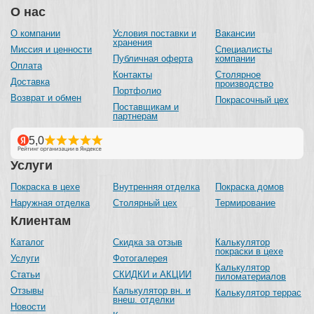
О нас
О компании
Условия поставки и
Вакансии
хранения
Миссия и ценности
Специалисты
Публичная оферта
компании
Оплата
Контакты
Столярное
Доставка
производство
Портфолио
Возврат и обмен
Покрасочный цех
Поставщикам и
партнерам
Услуги
Покраска в цехе
Внутренняя отделка
Покраска домов
Наружная отделка
Столярный цех
Термирование
Клиентам
Каталог
Скидка за отзыв
Калькулятор
покраски в цехе
Услуги
Фотогалерея
Калькулятор
Статьи
СКИДКИ и АКЦИИ
пиломатериалов
Отзывы
Калькулятор вн. и
Калькулятор террас
внеш. отделки
Новости