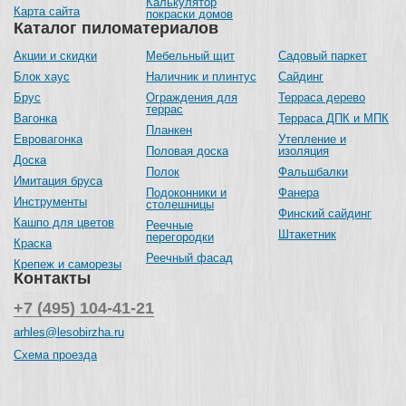
Калькулятор
Карта сайта
покраски домов
Каталог пиломатериалов
Акции и скидки
Мебельный щит
Садовый паркет
Блок хаус
Наличник и плинтус
Сайдинг
Брус
Ограждения для
Терраса дерево
террас
Вагонка
Терраса ДПК и МПК
Планкен
Евровагонка
Утепление и
Половая доска
изоляция
Доска
Полок
Фальшбалки
Имитация бруса
Подоконники и
Фанера
Инструменты
столешницы
Финский сайдинг
Кашпо для цветов
Реечные
Штакетник
перегородки
Краска
Реечный фасад
Крепеж и саморезы
Контакты
+7 (495) 104-41-21
arhles@lesobirzha.ru
Схема проезда