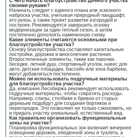
С чего начать благоустройство дачного участка
своими руками?
Начинать следует с единого плана или эскизного
наброска участка, учитывая природный ландшафт,
его уклон, а также проект разметки изгородей и
построек. Рекомендуется завершить основу
модернизации за один теплый сезон, а затем
постепенно дополнять намеченную схему.
Какие элементы считаются основными при
благоустройстве участка?
Основу благоустройства составляют капитальные
постройки, дорожки и многолетние растения.
Второстепенные элементы, такие как лавочки,
беседки, летний душ, спортивный уголок, навес для
авто, детская площадка, бассейн или зона барбекю,
могут добавляться постепенно.
Можно ли использовать подручные материалы
для благоустройства участка?
Да, компания Лесобиржа рекомендует использовать
подручные материалы, чтобы сократить расходы.
Например, спилы, столбики и бревна от старых
деревьев подойдут для создания бортиков и
перегородок. Это позволяет не только сэкономить, но
и придать участку уникальный, естественный вид.
Как правильно организовать функциональные
зоны на участке?
Планировка функциональных зон включает вечернее
освещение дорожек, обеденной зоны и туалета, а