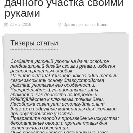
дачного участка своими
руками
23 мая 2018
Время прочтения: 8 мин.
Тизеры статьи
Создайте уютный уголок на даче: освойте
ландшафтный дизайн своими руками, избегая
распространенных ошибок.
Начните с плана! Узнайте, как за один теплый
сезон заложить основу благоустройства
участка, учитывая его особенности.
Распределяйте функциональные зоны
грамотно: как подвести водопровод и
электричество к ключевым точкам дачи.
Лесобиржа советует: используйте опыт
близких и подручные материалы для экономии
при обустройстве участка.
Превратите огород в произведение искусства:
декоративные овощи и пряные травы для
эстетичного озеленения.
Обустройство детской площадки на даче: