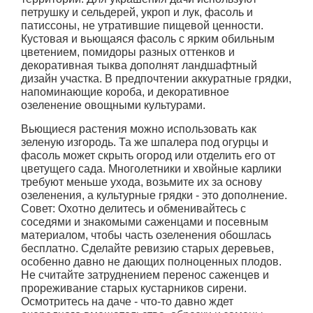
петрушку и сельдерей, укроп и лук, фасоль и
патиссоны, не утратившие пищевой ценности.
Кустовая и вьющаяся фасоль с ярким обильным
цветением, помидоры разных оттенков и
декоративная тыква дополнят ландшафтный
дизайн участка. В предпочтении аккуратные грядки,
напоминающие короба, и декоративное
озеленение овощными культурами.
Вьющиеся растения можно использовать как
зеленую изгородь. Та же шпалера под огурцы и
фасоль может скрыть огород или отделить его от
цветущего сада. Многолетники и хвойные карлики
требуют меньше ухода, возьмите их за основу
озеленения, а культурные грядки - это дополнение.
Совет: Охотно делитесь и обменивайтесь с
соседями и знакомыми саженцами и посевным
материалом, чтобы часть озеленения обошлась
бесплатно. Сделайте ревизию старых деревьев,
особенно давно не дающих полноценных плодов.
Не считайте затруднением перенос саженцев и
прореживание старых кустарников сирени.
Осмотритесь на даче - что-то давно ждет