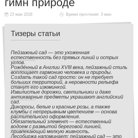
гимн природе
23 мая 2018
Время прочтения: 3 мин.
Тизеры статьи
Пейзажный сад — это ухоженная
естественность без прямых линий и острых
углов.
Рождённый в Англии XVIII века, пейзажный стиль
воплощает гармонию человека и природы.
Создать такой сад просто: он не требует
больших территорий, а неровности рельефа
станут его изюминкой.
Извилистые дорожки, светильники и даже
антикварные предметы украшают английский
сад.
Дикоросы, белые и красные розы, а также
клумбы с непрерывным цветением — основа
растительного оформления.
Обязательный элемент — естественный
водоем с размытой береговой линией,
привлекающий мелкую живность.
Лесобиржа напоминает: пейзажный сад — это