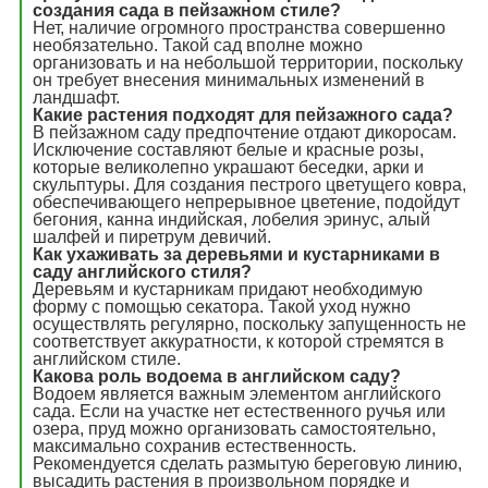
создания сада в пейзажном стиле?
Нет, наличие огромного пространства совершенно
необязательно. Такой сад вполне можно
организовать и на небольшой территории, поскольку
он требует внесения минимальных изменений в
ландшафт.
Какие растения подходят для пейзажного сада?
В пейзажном саду предпочтение отдают дикоросам.
Исключение составляют белые и красные розы,
которые великолепно украшают беседки, арки и
скульптуры. Для создания пестрого цветущего ковра,
обеспечивающего непрерывное цветение, подойдут
бегония, канна индийская, лобелия эринус, алый
шалфей и пиретрум девичий.
Как ухаживать за деревьями и кустарниками в
саду английского стиля?
Деревьям и кустарникам придают необходимую
форму с помощью секатора. Такой уход нужно
осуществлять регулярно, поскольку запущенность не
соответствует аккуратности, к которой стремятся в
английском стиле.
Какова роль водоема в английском саду?
Водоем является важным элементом английского
сада. Если на участке нет естественного ручья или
озера, пруд можно организовать самостоятельно,
максимально сохранив естественность.
Рекомендуется сделать размытую береговую линию,
высадить растения в произвольном порядке и