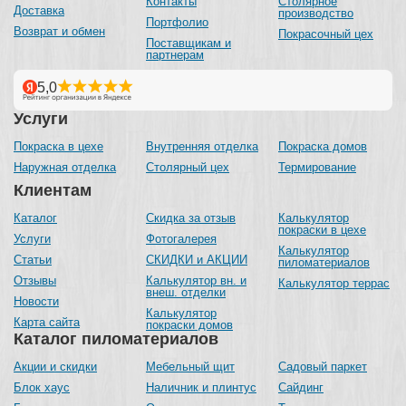
Контакты
Столярное
Доставка
производство
Портфолио
Возврат и обмен
Покрасочный цех
Поставщикам и
партнерам
Услуги
Покраска в цехе
Внутренняя отделка
Покраска домов
Наружная отделка
Столярный цех
Термирование
Клиентам
Каталог
Скидка за отзыв
Калькулятор
покраски в цехе
Услуги
Фотогалерея
Калькулятор
Статьи
СКИДКИ и АКЦИИ
пиломатериалов
Отзывы
Калькулятор вн. и
Калькулятор террас
внеш. отделки
Новости
Калькулятор
Карта сайта
покраски домов
Каталог пиломатериалов
Акции и скидки
Мебельный щит
Садовый паркет
Блок хаус
Наличник и плинтус
Сайдинг