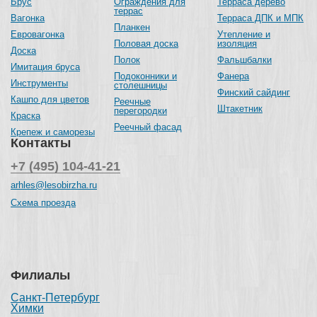
Брус
Ограждения для
Терраса дерево
террас
Вагонка
Терраса ДПК и МПК
Планкен
Евровагонка
Утепление и
Половая доска
изоляция
Доска
Полок
Фальшбалки
Имитация бруса
Подоконники и
Фанера
Инструменты
столешницы
Финский сайдинг
Кашпо для цветов
Реечные
Штакетник
перегородки
Краска
Реечный фасад
Крепеж и саморезы
Контакты
+7 (495) 104-41-21
arhles@lesobirzha.ru
Схема проезда
Филиалы
Санкт-Петербург
Химки