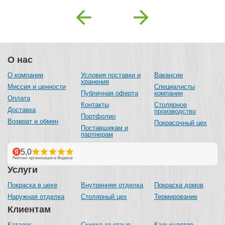
Previous
Next
О нас
О компании
Условия поставки и
Вакансии
хранения
Миссия и ценности
Специалисты
Публичная оферта
компании
Оплата
Контакты
Столярное
Доставка
производство
Портфолио
Возврат и обмен
Покрасочный цех
Поставщикам и
партнерам
Услуги
Покраска в цехе
Внутренняя отделка
Покраска домов
Наружная отделка
Столярный цех
Термирование
Клиентам
Каталог
Скидка за отзыв
Калькулятор