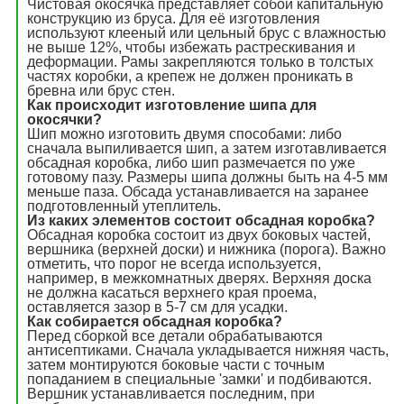
Чистовая окосячка представляет собой капитальную
конструкцию из бруса. Для её изготовления
используют клееный или цельный брус с влажностью
не выше 12%, чтобы избежать растрескивания и
деформации. Рамы закрепляются только в толстых
частях коробки, а крепеж не должен проникать в
бревна или брус стен.
Как происходит изготовление шипа для
окосячки?
Шип можно изготовить двумя способами: либо
сначала выпиливается шип, а затем изготавливается
обсадная коробка, либо шип размечается по уже
готовому пазу. Размеры шипа должны быть на 4-5 мм
меньше паза. Обсада устанавливается на заранее
подготовленный утеплитель.
Из каких элементов состоит обсадная коробка?
Обсадная коробка состоит из двух боковых частей,
вершника (верхней доски) и нижника (порога). Важно
отметить, что порог не всегда используется,
например, в межкомнатных дверях. Верхняя доска
не должна касаться верхнего края проема,
оставляется зазор в 5-7 см для усадки.
Как собирается обсадная коробка?
Перед сборкой все детали обрабатываются
антисептиками. Сначала укладывается нижняя часть,
затем монтируются боковые части с точным
попаданием в специальные 'замки' и подбиваются.
Вершник устанавливается последним, при