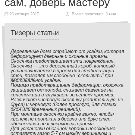
сам, доверь мастеру
26 октября 2017
Время прочтения: 6 мин.
Тизеры статьи
Деревянные дома страдают от усадки, которая
деформирует дверные и оконные проемы.
Окосячка предотвращает эти повреждения.
Окосячка — это деревянный короб, который
устанавливается в проем для стабилизации
стен, позволяя им свободно "скользить" при
вертикальной усадке.
Помимо предотвращения деформации, окосячка
защищает от холода, снижает давление на
конструкции и улучшает эстетику проемов.
Различают чистовую окосячку (капитальную, из
бруса) и черновую (более простую, для легких
окон или временных решений).
При монтаже окосячки крайне важно, чтобы
крепеж не проникал в бревно или брус стен,
обеспечивая независимость проема.
Для установки обсадной коробки необходимо
оставлять зазор 5-7 см между вершником и