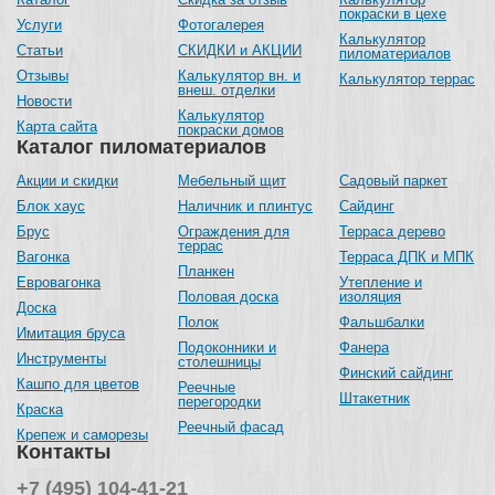
покраски в цехе
Услуги
Фотогалерея
Калькулятор
Статьи
СКИДКИ и АКЦИИ
пиломатериалов
Отзывы
Калькулятор вн. и
Калькулятор террас
внеш. отделки
Новости
Калькулятор
Карта сайта
покраски домов
Каталог пиломатериалов
Акции и скидки
Мебельный щит
Садовый паркет
Блок хаус
Наличник и плинтус
Сайдинг
Брус
Ограждения для
Терраса дерево
террас
Вагонка
Терраса ДПК и МПК
Планкен
Евровагонка
Утепление и
Половая доска
изоляция
Доска
Полок
Фальшбалки
Имитация бруса
Подоконники и
Фанера
Инструменты
столешницы
Финский сайдинг
Кашпо для цветов
Реечные
Штакетник
перегородки
Краска
Реечный фасад
Крепеж и саморезы
Контакты
+7 (495) 104-41-21