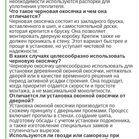
необходимости используются распорки для
уплотнения утеплителя.
Что такое черновая окосячка и чем она
отличается?
Черновая окосячка состоит из закладного бруска,
вставленного в шип, и самостоятельной доски,
которая крепится к бруску. Она позволяет
монтировать дверную коробку. Крепеж также не
должен проникать в стену. Этот вариант быстрее и
проще в установке, но уступает чистовой по
надежности.
В каких случаях целесообразно использовать
черновую окосячку?
Черновую окосячку целесообразно использовать для
установки деревянной оконной окосячки, нетяжелых
дверей или в качестве временного решения на
период активной усадки строения. Она подходит,
когда приоритет отдается скорости и простоте
монтажа, а не максимальной монолитности.
Отличается ли установка оконной окосячки от
дверной?
Установка оконной окосячки производится по
схожему принципу с дверными проемами. Процесс
включает пропилы в стенах, создание шипа,
подготовку обсады с учетом установки подоконника,
а также изготовление специальных замков и
ступенчатых вырезов.
Используются ли гвозди или саморезы при