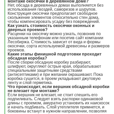
монтаже окосячки в деревянном доме?
Нет, обсада в деревянных домах выполняется без
использования гвоздей, саморезов и шурупов.
Конструкция окосячки предполагает свободное
скольжение элементов относительно стен дома,
чтобы компенсировать усадку без повреждений.
Как узнать стоимость окосячки оконных и
дверных проемов?
Расценки на окосячку можно узнать, позвонив по
указанным телефонам или посетив сайт компании
Лесобиржа. Стоимость зависит от вида и формы
окосячки, сорта используемой древесины и размеров
проемов.
Какие этапы финишной подготовки проходит
обсадная коробка?
После сборки обсадную коробку разбирают,
шлифуют, округляют острые края, обрабатывают
специальными защитными средствами
(антисептиками) и при желании окрашивают. Пока
коробка сушится, в проем укладывают джутовую
ленту и слой герметика.
Что происходит, если вершник обсадной коробки
не влезает при монтаже?
Если вершник не влезает, не стоит спешить его
подпиливать. Следует взять распорки одинаковой
длины с проемом, аккуратно установить их наискосок
и начать подбивать. Слой утеплителя примнется, и
боковины встанут в нужном направлении, позволяя