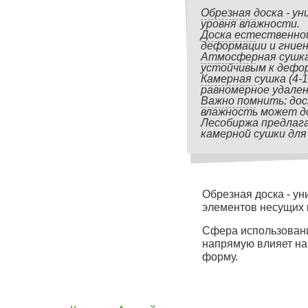
Обрезная доска - у
уровня влажности.
Доска естественной
деформации и гниен
Атмосферная сушка 
устойчивым к дефор
Камерная сушка (4-
равномерное удалени
Важно помнить: дос
влажность может до
Лесобиржа предлага
камерной сушки для
Обрезная доска - у
элементов несущих 
Сфера использовани
напрямую влияет на
форму.