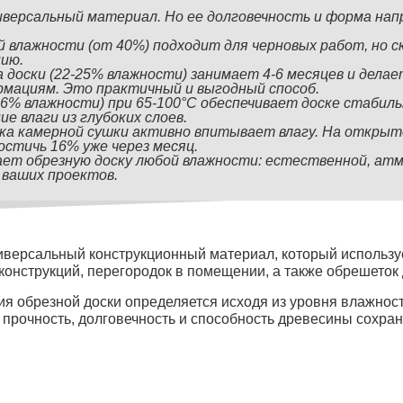
ниверсальный материал. Но ее долговечность и форма на
 влажности (от 40%) подходит для черновых работ, но ск
ию.
доски (22-25% влажности) занимает 4-6 месяцев и дела
мациям. Это практичный и выгодный способ.
16% влажности) при 65-100°C обеспечивает доске стабил
е влаги из глубоких слоев.
ка камерной сушки активно впитывает влагу. На открыт
стичь 16% уже через месяц.
ет обрезную доску любой влажности: естественной, ат
 ваших проектов.
ниверсальный конструкционный материал, который использу
конструкций, перегородок в помещении, а также обрешеток 
я обрезной доски определяется исходя из уровня влажнос
 прочность, долговечность и способность древесины сохра