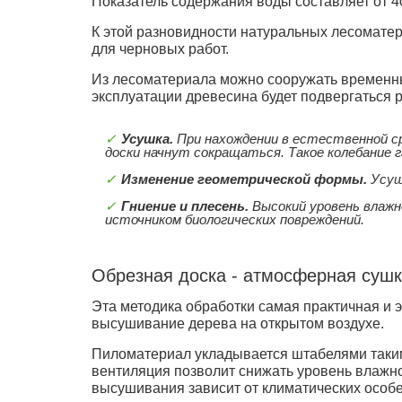
Показатель содержания воды составляет от 4
К этой разновидности натуральных лесоматер
для черновых работ.
Из лесоматериала можно сооружать временные
эксплуатации древесина будет подвергаться 
Усушка.
При нахождении в естественной ср
доски начнут сокращаться. Такое колебание
Изменение геометрической формы.
Усуш
Гниение и плесень.
Высокий уровень влажн
источником биологических повреждений.
Обрезная доска - атмосферная суш
Эта методика обработки самая практичная и
высушивание дерева на открытом воздухе.
Пиломатериал укладывается штабелями таким
вентиляция позволит снижать уровень влажно
высушивания зависит от климатических особе