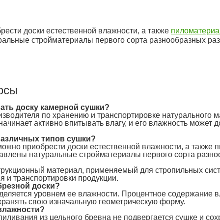
ести доски естественной влажности, а также
пиломатери
ральные стройматериалы первого сорта разнообразных ра
осы
ать доску камерной сушки?
зводителя по хранению и транспортировке натурального ма
начинает активно впитывать влагу, и его влажность может 
различных типов сушки?
можно приобрести доски естественной влажности, а также
тавлены натуральные стройматериалы первого сорта разно
рукционный материал, применяемый для стропильных систе
я и транспортировки продукции.
брезной доски?
деляется уровнем ее влажности. Процентное содержание вл
хранять свою изначальную геометрическую форму.
 влажности?
пиливания из цельного бревна не подвергается сушке и сох