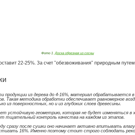
Фото 1.
Доска обрезная из сосны
оставит 22-25%. За счет "обезвоживания" природным путе
ки
и продукции из дерева до 4-16%, материал обрабатывается в
сов. Такая методика обработки обеспечивает равномерное во
о из поверхностных, но и из глубоких слоев древесины.
ает устойчивую геометрию, которая не будет изменяться в х
ет тщательный контроль качества на каждом из этапов.
ду сразу после сушки оно начинает активно впитывать влагу
стигать 16%. Именно поэтому стоит строго соблюдать реком