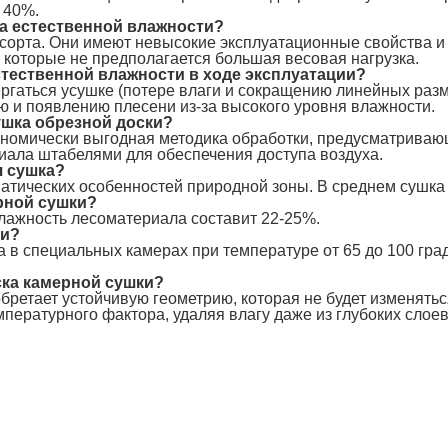
 40%.
ка естественной влажности?
5 сорта. Они имеют невысокие эксплуатационные свойства и 
 которые не предполагается большая весовая нагрузка.
стественной влажности в ходе эксплуатации?
ергаться усушке (потере влаги и сокращению линейных раз
ю и появлению плесени из-за высокого уровня влажности.
ушка обрезной доски?
ономически выгодная методика обработки, предусматрива
иала штабелями для обеспечения доступа воздуха.
я сушка?
атических особенностей природной зоны. В среднем сушка з
рной сушки?
ажность лесоматериала составит 22-25%.
ки?
 в специальных камерах при температуре от 65 до 100 гра
ска камерной сушки?
ретает устойчивую геометрию, которая не будет изменятьс
пературного фактора, удаляя влагу даже из глубоких слоев