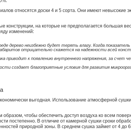
0%.
иалов относятся доски 4 и 5 сорта. Они имеют невысокие э
 конструкции, на которые не предполагается большая весо
ряду изменений:
еде дерево неизбежно будет терять влагу. Когда показатель 
 габаритов отрицательно скажется на надежности всей конст
ка приводит к появлению внутреннего напряжения, за счет ч
ости создает благоприятные условия для развития микроорг
ка
 экономически выгодная. Использование атмосферной сушк
 образом, чтобы обеспечить доступ воздуха ко всем пове
сти постепенно. В отличие от камерной сушки сроки обрабо
нностей природной зоны. В среднем сушка займет от 4 до 6