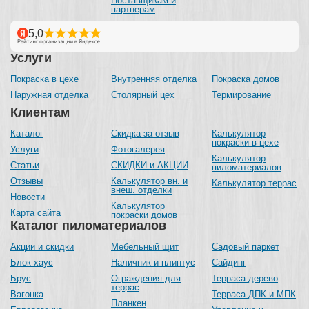
Поставщикам и
партнерам
Услуги
Покраска в цехе
Внутренняя отделка
Покраска домов
Наружная отделка
Столярный цех
Термирование
Клиентам
Каталог
Скидка за отзыв
Калькулятор
покраски в цехе
Услуги
Фотогалерея
Калькулятор
Статьи
СКИДКИ и АКЦИИ
пиломатериалов
Отзывы
Калькулятор вн. и
Калькулятор террас
внеш. отделки
Новости
Калькулятор
Карта сайта
покраски домов
Каталог пиломатериалов
Акции и скидки
Мебельный щит
Садовый паркет
Блок хаус
Наличник и плинтус
Сайдинг
Брус
Ограждения для
Терраса дерево
террас
Вагонка
Терраса ДПК и МПК
Планкен