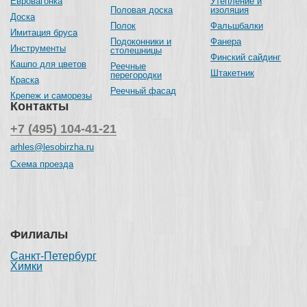
Евровагонка
Утепление и
Половая доска
изоляция
Доска
Полок
Фальшбалки
Имитация бруса
Подоконники и
Фанера
Инструменты
столешницы
Финский сайдинг
Кашпо для цветов
Реечные
Штакетник
перегородки
Краска
Реечный фасад
Крепеж и саморезы
Контакты
+7 (495) 104-41-21
arhles@lesobirzha.ru
Схема проезда
Филиалы
Санкт-Петербург
Химки