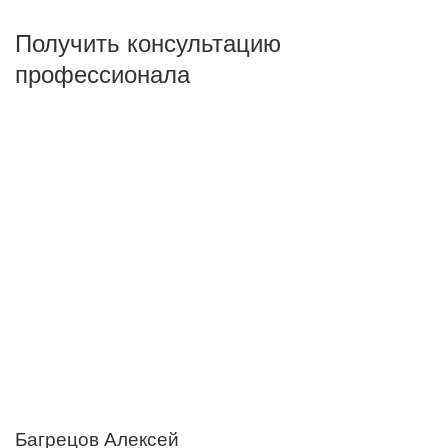
Виды работ
Получить консультацию
профессионала
ПОКАЗАТЬ
сбросить
Багрецов Алексей