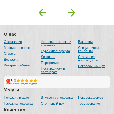
Previous
Next
О нас
О компании
Условия поставки и
Вакансии
хранения
Миссия и ценности
Специалисты
Публичная оферта
компании
Оплата
Контакты
Столярное
Доставка
производство
Портфолио
Возврат и обмен
Покрасочный цех
Поставщикам и
партнерам
Услуги
Покраска в цехе
Внутренняя отделка
Покраска домов
Наружная отделка
Столярный цех
Термирование
Клиентам