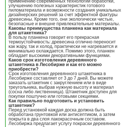
применению современных технологий обработки,
улучшению полезных характеристик готового
пиломатериала и возможности создания уникальных
дизайнерских решений за счет эффектной фактуры
древесины. Кроме того, они экологически чистые,
безопасные и внешне привлекательные материалы.
Каковы преимущества планкена как материала
для штакетника?
В пользу планкена говорит его прекрасная
термоустойчивость: древесина отлично переносит
как жару, так и холод, практически не нагревается и
минимально охлаждается. Помимо этого, планкен
обладает высокими декоративными функциями.
Каков срок изготовления деревянного
штакетника в Лесобирже и как его можно
приобрести?
Срок изготовления деревянного штакетника в
Лесобирже составляет от 3 до 7 дней. Вы можете
заказать штакетник с закруглением или в виде
треугольника, выбрав нужную высоту и материал
(сосна либо лиственница). Штакетник доступен для
покупки поштучно или готовыми секциями.
Как правильно подготовить и установить
штакетник?
Перед установкой каждая доска должна быть
обработана грунтовкой или антисептиком, а затем
покрыта в два слоя лакокрасочным составом.
Лесобиржа предлагает услугу покраски деревянного