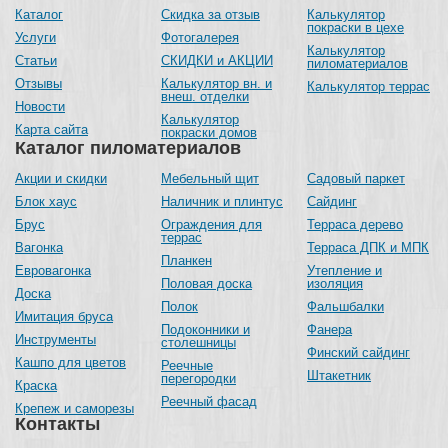
Каталог
Скидка за отзыв
Калькулятор
покраски в цехе
Услуги
Фотогалерея
Калькулятор
Статьи
СКИДКИ и АКЦИИ
пиломатериалов
Отзывы
Калькулятор вн. и
Калькулятор террас
внеш. отделки
Новости
Калькулятор
Карта сайта
покраски домов
Каталог пиломатериалов
Акции и скидки
Мебельный щит
Садовый паркет
Блок хаус
Наличник и плинтус
Сайдинг
Брус
Ограждения для
Терраса дерево
террас
Вагонка
Терраса ДПК и МПК
Планкен
Евровагонка
Утепление и
Половая доска
изоляция
Доска
Полок
Фальшбалки
Имитация бруса
Подоконники и
Фанера
Инструменты
столешницы
Финский сайдинг
Кашпо для цветов
Реечные
Штакетник
перегородки
Краска
Реечный фасад
Крепеж и саморезы
Контакты