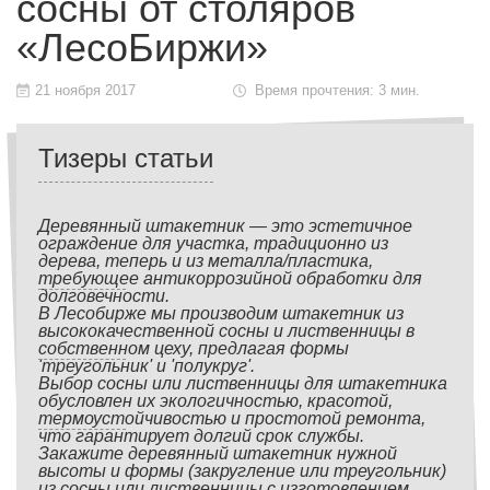
сосны от столяров
«ЛесоБиржи»
21 ноября 2017
Время прочтения: 3 мин.
Тизеры статьи
Деревянный штакетник — это эстетичное
ограждение для участка, традиционно из
дерева, теперь и из металла/пластика,
требующее антикоррозийной обработки для
долговечности.
В Лесобирже мы производим штакетник из
высококачественной сосны и лиственницы в
собственном цеху, предлагая формы
'треугольник' и 'полукруг'.
Выбор сосны или лиственницы для штакетника
обусловлен их экологичностью, красотой,
термоустойчивостью и простотой ремонта,
что гарантирует долгий срок службы.
Закажите деревянный штакетник нужной
высоты и формы (закругление или треугольник)
из сосны или лиственницы с изготовлением