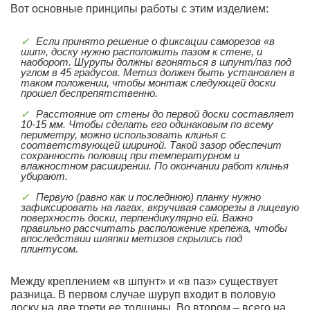
Вот основные принципы работы с этим изделием:
Если принято решение о фиксации саморезов «в
шип», доску нужно расположить пазом к стене, и
наоборот. Шурупы должны вгоняться в шпунт/паз под
углом в 45 градусов. Метиз должен быть установлен в
таком положении, чтобы монтаж следующей доски
прошел беспрепятственно.
Расстояние от стены до первой доски составляет
10-15 мм. Чтобы сделать его одинаковым по всему
периметру, можно использовать клинья с
соответствующей шириной. Такой зазор обеспечит
сохранность половиц при температурном и
влажностном расширении. По окончании работ клинья
убирают.
Первую (равно как и последнюю) планку нужно
зафиксировать на лагах, вкручивая саморезы в лицевую
поверхность доски, перпендикулярно ей. Важно
правильно рассчитать расположение крепежа, чтобы
впоследствии шляпки метизов скрылись под
плинтусом.
Между креплением «в шпунт» и «в паз» существует
разница. В первом случае шуруп входит в половую
доску на две трети ее толщины. Во втором – всего на