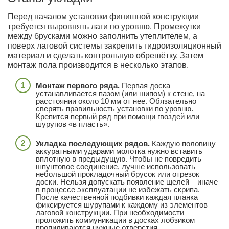
Перед началом установки финишной конструкции
требуется выровнять лаги по уровню. Промежутки
между брусками можно заполнить утеплителем, а
поверх лаговой системы закрепить гидроизоляционный
материал и сделать контрольную обрешётку. Затем
монтаж пола производится в несколько этапов.
Монтаж первого ряда.
Первая доска
устанавливается пазом (или шипом) к стене, на
расстоянии около 10 мм от нее. Обязательно
сверять правильность установки по уровню.
Крепится первый ряд при помощи гвоздей или
шурупов «в пласть».
Укладка последующих рядов.
Каждую половицу
аккуратными ударами молотка нужно вставить
вплотную в предыдущую. Чтобы не повредить
шпунтовое соединение, лучше использовать
небольшой прокладочный брусок или отрезок
доски. Нельзя допускать появление щелей – иначе
в процессе эксплуатации не избежать скрипа.
После качественной подбивки каждая планка
фиксируется шурупами к каждому из элементов
лаговой конструкции. При необходимости
проложить коммуникации в досках лобзиком
пропиливаются нужные отверстия.