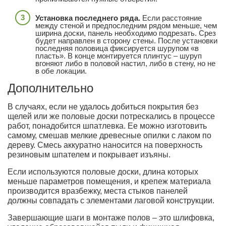
Установка последнего ряда.
Если расстояние
между стеной и предпоследним рядом меньше, чем
ширина доски, панель необходимо подрезать. Срез
будет направлен в сторону стены. После установки
последняя половица фиксируется шурупом «в
пласть». В конце монтируется плинтус – шуруп
вгоняют либо в половой настил, либо в стену, но не
в обе локации.
Дополнительно
В случаях, если не удалось добиться покрытия без
щелей или же половые доски потрескались в процессе
работ, понадобится шпатлевка. Ее можно изготовить
самому, смешав мелкие древесные опилки с лаком по
дереву. Смесь аккуратно наносится на поверхность
резиновым шпателем и покрывает изъяны.
Если используются половые доски, длина которых
меньше параметров помещения, и крепеж материала
производится вразбежку, места стыков панелей
должны совпадать с элементами лаговой конструкции.
Завершающие шаги в монтаже полов – это шлифовка,