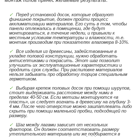
монтаж полов принес желаемые результаты.
Перед установкой досок, которые образуют
финишное покрытие, должен пройти процесс
акклиматизации материалов. Его суть в том, чтобы
панели отлежались в помещении, где будут
монтироваться, в течение недели, и привыкли к
местным условиям температуры и влажности, т.е.
монтаж производим при показателях влагомера 8-10%.
Все изделия из древесины, задействованные в
укладке половой конструкции, нужно обработать
антисептиками и покрасить. Этот шаг позволит
улучшить их эксплуатационные характеристики и
продлить срок службы. При распиловке материалов
нельзя забывать про обработку торцов специальным
герметиком.
Выбирая крепеж половых досок при помощи шурупов,
стоит выдерживать расстояние между ними в
пределах 40-50 см. Если метизы монтируются «в
пласть», их следует вогнать в древесину на глубину 3-
4 мм. После чего отверстие можно зашпатлевать либо
скрыть при помощи маленькой пробки, подходящей по
размеру.
Шаг между лагами зависит от нескольких
факторов. Он должен соответствовать размеру
утеплительного материала или же подбирается в