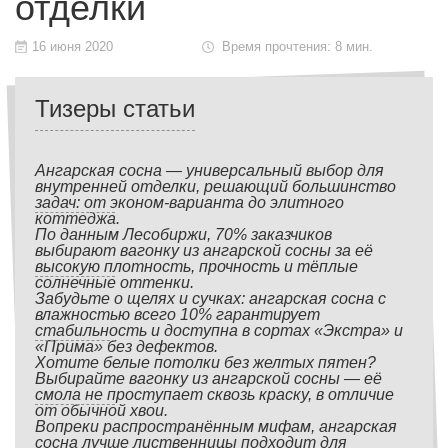
отделки
16 июня 2020
Время прочтения: 8 мин.
Тизеры статьи
Ангарская сосна — универсальный выбор для
внутренней отделки, решающий большинство
задач: от эконом-варианта до элитного
коттеджа.
По данным Лесобиржи, 70% заказчиков
выбирают вагонку из ангарской сосны за её
высокую плотность, прочность и тёплые
солнечные оттенки.
Забудьте о щелях и сучках: ангарская сосна с
влажностью всего 10% гарантирует
стабильность и доступна в сортах «Экстра» и
«Прима» без дефектов.
Хотите белые потолки без желтых пятен?
Выбирайте вагонку из ангарской сосны — её
смола не проступает сквозь краску, в отличие
от обычной хвои.
Вопреки распространённым мифам, ангарская
сосна лучше лиственницы подходит для