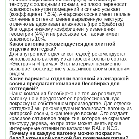
текстуру с холодными тонами, но плохо переносит
влажность внутри помещений и сильно усыхает
(коэффициент 7,5%). Ангарская сосна имеет теплые
солнечные оттенки, менее выраженную текстуру,
отлично выдерживает влажность (при обработке)
благодаря низкому коэффициенту изменения
геометрии (4%) и не рассыхается, так как имеет
влажность 10%.
Какая вагонка рекомендуется для элитной
отделки коттеджа?
Для внутренней отделки коттеджей рекомендуется
использовать вагонку из ангарской сосны в сортах
«Экстра» и «Прима». Этот материал неизменно
вызывает восхищение у заказчиков своим внешним
видом.
Какие варианты отделки вагонкой из ангарской
сосны предлагает компания Лесобиржа для
коттеджей?
Наша компания Лесобиржа не только реализует
вагонку, но и предлагает ее профессиональную
покраску на собственном производстве. Для отделки
коттеджей мы рекомендуем использовать вагонку из
ангарской сосны, окрашенную воском. Это создает
красивое сатиновое покрытие, которое не скрывает
текстуру дерева, но при этом может иметь яркие
интерьерные оттенки по каталогам RAL и NCS.
Почему не каждую вагонку можно покрасить
белой укрывной краской без появления пятен?