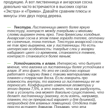
продукцию. А вот лиственница и ангарская сосна
довольно часто встречаются в высоких сортах
«Экстра» и «Прима». Давайте сравним плюсы и
минусы этих двух пород дерева.
Текстура.
Лиственница имеет более яркую
текстуру, контраст между твердыми и мягкими
слоями выражен очень ярко. Тона древесины холодные.
Ангарская сосна в этом плане гораздо теплее, оттенки
ее солнечные, тона теплые. Текстура ангарской сосны
не так ярко выражена, как у лиственницы. Но есть
интересная особенность: твердые слои у ангарки
набирают цвет со временем, становятся темнее,
контраст становится более явным;
Устойчивость к влаге.
Интересно, что бытует
мнение, что вагонка из лиственницы более устойчива к
влаге. И это факт. Но это ее свойство хорошо
работает снаружи дома с такими материалами как
планкен и террасная доска. Если говорить про
влажность внутри, то вагонка из лиственницы ее не
переносит. Коэффициент изменения геометрии у
этого дерева 7,5%, а это значит, что как разбухнуть,
так и усохнуть она может довольно существенно, что
делает лиственницу (вагонку, если взять, например,
планкен, то он прекрасный вариант и для душевой),
непригодной для влажных помещений. Отделка там
просто встанет домиком. Понимаю, что эта