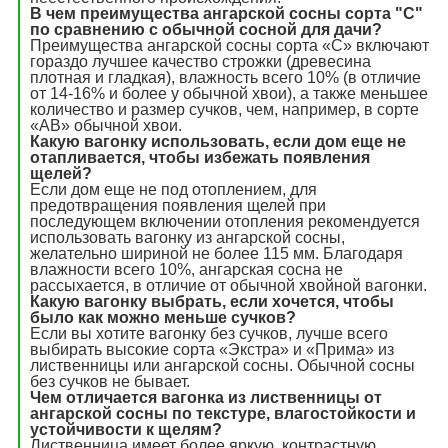
В чем преимущества ангарской сосны сорта "С"
по сравнению с обычной сосной для дачи?
Преимущества ангарской сосны сорта «С» включают
гораздо лучшее качество строжки (древесина
плотная и гладкая), влажность всего 10% (в отличие
от 14-16% и более у обычной хвои), а также меньшее
количество и размер сучков, чем, например, в сорте
«АВ» обычной хвои.
Какую вагонку использовать, если дом еще не
отапливается, чтобы избежать появления
щелей?
Если дом еще не под отоплением, для
предотвращения появления щелей при
последующем включении отопления рекомендуется
использовать вагонку из ангарской сосны,
желательно шириной не более 115 мм. Благодаря
влажности всего 10%, ангарская сосна не
рассыхается, в отличие от обычной хвойной вагонки.
Какую вагонку выбрать, если хочется, чтобы
было как можно меньше сучков?
Если вы хотите вагонку без сучков, лучше всего
выбирать высокие сорта «Экстра» и «Прима» из
лиственницы или ангарской сосны. Обычной сосны
без сучков не бывает.
Чем отличается вагонка из лиственницы от
ангарской сосны по текстуре, влагостойкости и
устойчивости к щелям?
Лиственница имеет более яркую, контрастную