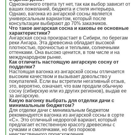
Однозначного ответа тут нет, так как выбор зависит от
ваших пожеланий, бюджета и стиля интерьера.
Однако, вагонка из ангарской сосны является
универсальным вариантом, который после
консультации выбирают до 70% заказчиков.
Что такое ангарская сосна и каковы ее основные
характеристики?
Ангарская сосна произрастает в Сибири, по берегам
реки Ангара. Эта древесина обладает высокой
плотностью, прочностью и теплыми, солнечными
оттенками. Она высоко ценится, в том числе и на
международном рынке.
Как отличить настоящую ангарскую сосну от
подделки?
Настоящая вагонка из ангарской сосны отличается
высоким качеством и вызывает довольство у
покупателей. Если вы встретили негативный отзыв,
это, вероятно, означает, что вам продали обычную
сосну (сибирскую или из других регионов), выдав ее
за ангарскую.
Какую вагонку выбрать для отделки дачи с
минимальным бюджетом?
Для отделки дачи с минимальным бюджетом
рекомендуется вагонка из ангарской сосны в сорте
«С». Это отличный недорогой вариант, который
предлагает естественную красоту древесины с
сучками и смолячками, но без пороков
неестественного происхождения.