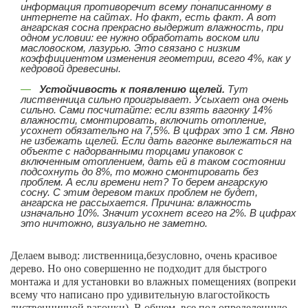
информация противоречит всему понаписанному в
интернете на сайтах. Но факт, есть факт. А вот
ангарская сосна прекрасно выдержит влажность, при
одном условии: ее нужно обработать воском или
масловоском, лазурью. Это связано с низким
коэффициентом изменения геометрии, всего 4%, как у
кедровой древесины.
Устойчивость к появлению щелей.
Тут
лиственница сильно проигрывает. Усыхает она очень
сильно. Сами посчитайте: если взять вагонку 14%
влажности, смонтировать, включить отопление,
усохнет обязательно на 7,5%. В цифрах это 1 см. Явно
не избежать щелей. Если дать вагонке вылежаться на
объекте с надорванными торцами упаковок с
включенным отоплением, дать ей в таком состоянии
подсохнуть до 8%, то можно смонтировать без
проблем. А если времени нет? То берем ангарскую
сосну. С этим деревом таких проблем не будет,
ангарска не рассыхается. Причина: влажность
изначально 10%. Значит усохнет всего на 2%. В цифрах
это ничтожно, визуально не заметно.
Делаем вывод: лиственница,безусловно, очень красивое
дерево. Но оно совершенно не подходит для быстрого
монтажа и для установки во влажных помещениях (вопреки
всему что написано про удивительную влагостойкость
лиственничной вагонки). В общем, все под определенную